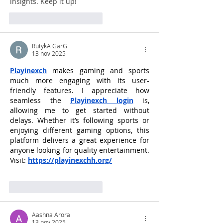
insights. Keep it up!
Me gusta
Reaccionar
RutykA GarG
13 nov 2025
Playinexch
 makes gaming and sports 
much more engaging with its user-
friendly features. I appreciate how 
seamless the 
Playinexch login
 is, 
allowing me to get started without 
delays. Whether it’s following sports or 
enjoying different gaming options, this 
platform delivers a great experience for 
anyone looking for quality entertainment. 
Visit: 
https://playinexchh.org/
Me gusta
Reaccionar
Aashna Arora
13 nov 2025