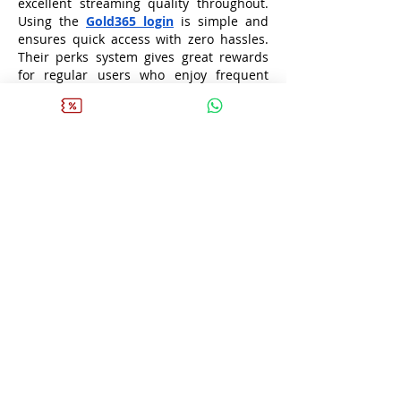
excellent streaming quality throughout. 
Using the 
Gold365 login
 is simple and 
ensures quick access with zero hassles. 
Their perks system gives great rewards 
for regular users who enjoy frequent 
gameplay. For secure entertainment and 
exciting matches, this platform is 
unmatched! Discover the thrill today 
at
https://gold-365.ind.in/
Me gusta
Reaccionar
mma 128
23 oct 2025
Toto Slot
Toto togel
Slot 4d
Slot gacor
Slot online
Toto Slot
Toto togel