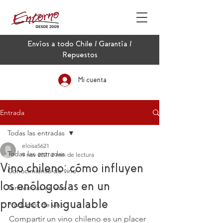
Envíos a todo Chile / Garantía /
Repuestos
Mi cuenta
Entrada
Todas las entradas
eloisa5621
Todas las entradas
9 nov 2021
2 min de lectura
Vino chileno: cómo influyen
Conocimiento de vino
los enólogos/as en un
Tendencias en vino
producto inigualable
Productos de vino
Compartir un vino chileno es un placer 