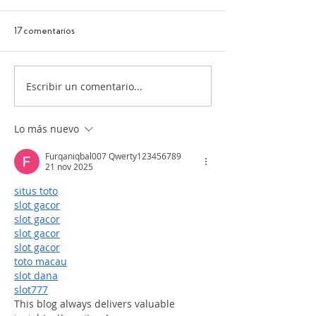
17 comentarios
FIESTA DE LA V
Escribir un comentario...
Protocolo de Servicio de una
Botella de Vino en
Restaurante
Lo más nuevo
Furqaniqbal007 Qwerty123456789
21 nov 2025
situs toto
slot gacor
slot gacor
slot gacor
slot gacor
toto macau
slot dana
slot777
This blog always delivers valuable 