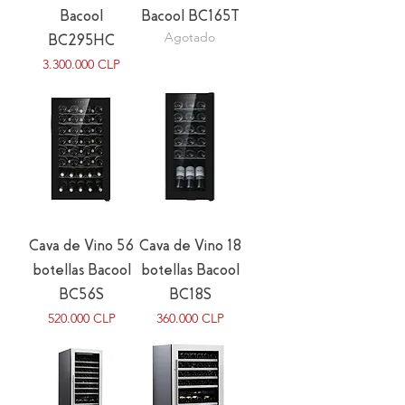
Bacool
Bacool BC165T
Agotado
BC295HC
Precio
3.300.000 CLP
Cava de Vino 56
Cava de Vino 18
botellas Bacool
botellas Bacool
BC56S
BC18S
Precio
Precio
520.000 CLP
360.000 CLP