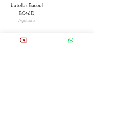
botellas Bacool
BC46D
Agotado
1
/
1
20% dcto. 1ra compra (solo x agosto)
Comprar
Cavas de Vino
Aireadores
Mantenedores
Dispensadores