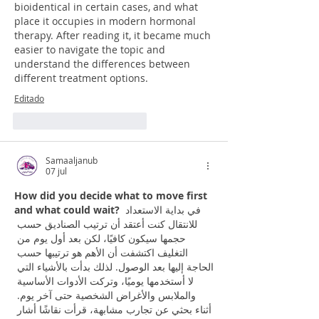
bioidentical in certain cases, and what 
place it occupies in modern hormonal 
therapy. After reading it, it became much 
easier to navigate the topic and 
understand the differences between 
different treatment options.
Editado
Me gusta
Reaccionar
Samaaljanub
07 jul
How did you decide what to move first 
and what could wait?
 في بداية الاستعداد 
للانتقال كنت أعتقد أن ترتيب الصناديق حسب 
حجمها سيكون كافيًا، لكن بعد أول يوم من 
التغليف اكتشفت أن الأهم هو ترتيبها حسب 
الحاجة إليها بعد الوصول. لذلك بدأت بالأشياء التي 
لا أستخدمها يوميًا، وتركت الأدوات الأساسية 
والملابس والأغراض الشخصية حتى آخر يوم. 
أثناء بحثي عن تجارب مشابهة، قرأت نقاشًا أشار 