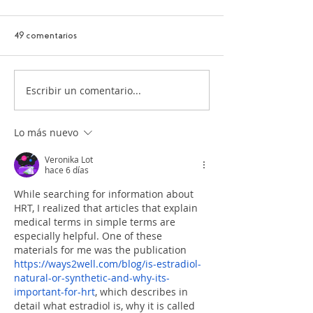
49 comentarios
Escribir un comentario...
Espumantes: Todo lo que
¿De dónde provien
debes saber
aromas que sentim
vinos?
Lo más nuevo
Veronika Lot
hace 6 días
While searching for information about 
HRT, I realized that articles that explain 
medical terms in simple terms are 
especially helpful. One of these 
materials for me was the publication 
https://ways2well.com/blog/is-estradiol-
natural-or-synthetic-and-why-its-
important-for-hrt
, which describes in 
detail what estradiol is, why it is called 