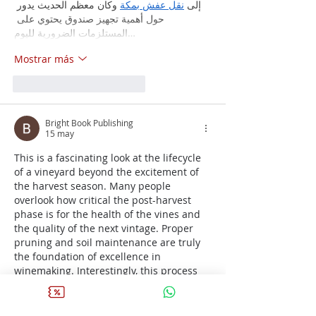
إلى 
نقل عفش بمكة
 وكان معظم الحديث يدور 
حول أهمية تجهيز صندوق يحتوي على 
المستلزمات الضرورية لليوم…
Mostrar más
Me gusta
Reaccionar
Bright Book Publishing
15 may
This is a fascinating look at the lifecycle 
of a vineyard beyond the excitement of 
the harvest season. Many people 
overlook how critical the post-harvest 
phase is for the health of the vines and 
the quality of the next vintage. Proper 
pruning and soil maintenance are truly 
the foundation of excellence in 
winemaking. Interestingly, this process 
of refinement and careful review 
reminds me of the literary world. Just as 
a vineyard requires expert care to thrive, 