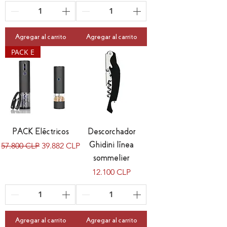
Agregar al carrito
Agregar al carrito
PACK E
PACK Eléctricos
Descorchador
Precio
Precio de oferta
Ghidini línea
57.800 CLP
39.882 CLP
sommelier
Precio
12.100 CLP
Agregar al carrito
Agregar al carrito