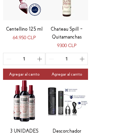
Centellino 125 ml
Chateau Spill –
Precio
Quitamanchas
64.950 CLP
Precio
9300 CLP
Agregar al carrito
Agregar al carrito
3 UNIDADES
Descorchador