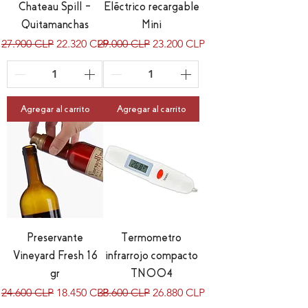
Chateau Spill –
Eléctrico recargable
Quitamanchas
Mini
Precio
Precio de oferta
Precio
Precio de oferta
27.900 CLP
22.320 CLP
29.000 CLP
23.200 CLP
Agregar al carrito
Agregar al carrito
Preservante
Termometro
Vineyard Fresh 16
infrarrojo compacto
gr
TN004
Precio
Precio de oferta
Precio
Precio de oferta
24.600 CLP
18.450 CLP
33.600 CLP
26.880 CLP