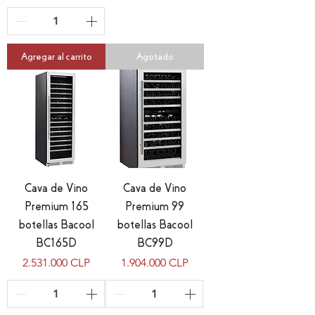
Agregar al carrito
Agotado
Cava de Vino
Cava de Vino
Premium 165
Premium 99
botellas Bacool
botellas Bacool
BC165D
BC99D
Precio
Precio
2.531.000 CLP
1.904.000 CLP