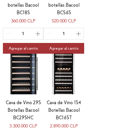
botellas Bacool
botellas Bacool
BC18S
BC56S
Precio
Precio
360.000 CLP
520.000 CLP
Agregar al carrito
Agregar al carrito
Cava de Vino 295
Cava de Vino 154
Botellas Bacool
Botellas Bacool
BC295HC
BC165T
Precio
Precio
3.300.000 CLP
2.890.000 CLP