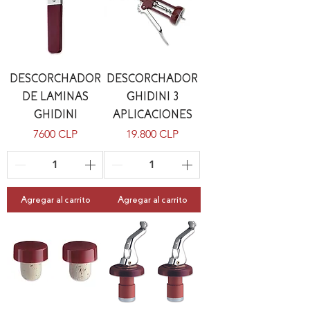
DESCORCHADOR
DESCORCHADOR
DE LAMINAS
GHIDINI 3
GHIDINI
APLICACIONES
Precio
Precio
7600 CLP
19.800 CLP
Agregar al carrito
Agregar al carrito