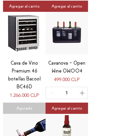
Agregar al carrito
Agregar al carrito
Cava de Vino
Cavanova – Open
Premium 46
Wine OW004
botellas Bacool
Precio
499.000 CLP
BC46D
Precio
1.266.000 CLP
Agotado
Agregar al carrito