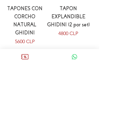
TAPONES CON
TAPON
CORCHO
EXPLANDIBLE
NATURAL
GHIDINI (2 por set)
GHIDINI
Precio
4800 CLP
Precio
5600 CLP
Agregar al carrito
Agregar al carrito
Descorchador Farm
PINZA
Medal
DESCORCHADOR