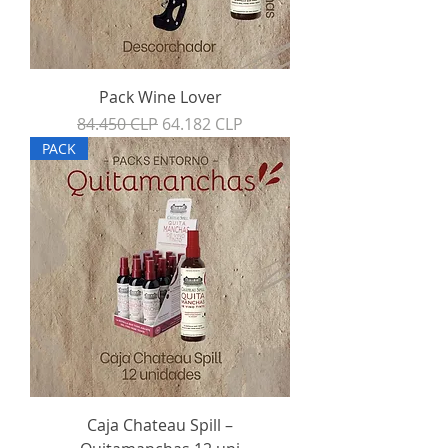
Pack Wine Lover
Precio
Precio de oferta
84.450 CLP
64.182 CLP
PACK
Caja Chateau Spill –