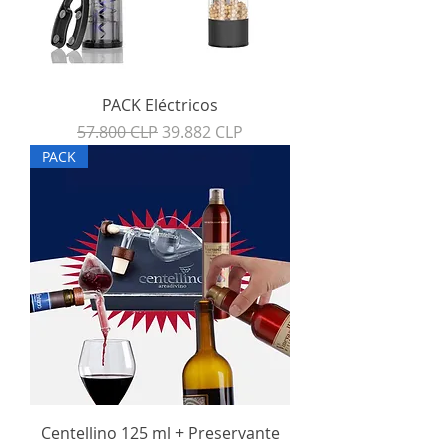
PACK Eléctricos
Precio
Precio de oferta
57.800 CLP
39.882 CLP
PACK
Centellino 125 ml + Preservante