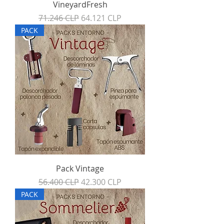
VineyardFresh
Precio
Precio de oferta
71.246 CLP
64.121 CLP
PACK
Pack Vintage
Precio
Precio de oferta
56.400 CLP
42.300 CLP
PACK