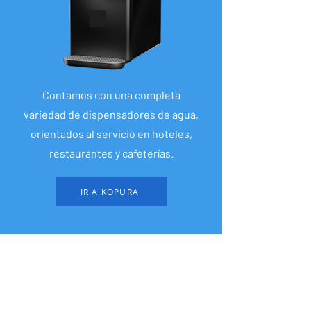
Contamos con una completa
variedad de dispensadores de agua,
orientados al servicio en hoteles,
restaurantes y cafeterías.
IR A KOPURA