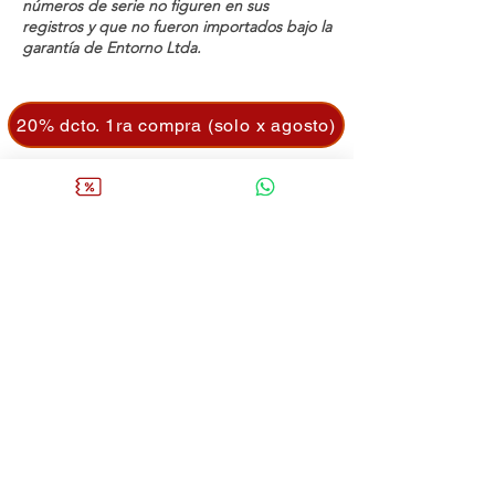
números de serie no figuren en sus
registros y que no fueron importados bajo la
garantía de Entorno Ltda.
20% dcto. 1ra compra (solo x agosto)
Comprar
Cavas de Vino
Aireadores
Mantenedores
Dispensadores
Preservantes
Quitamanchas
Copas
Descorchadores