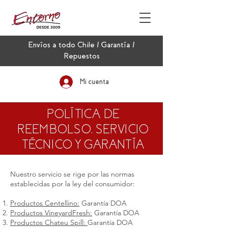
Envíos a todo Chile / Garantía /
Repuestos
Mi cuenta
POLÍTICA DE
REEMBOLSO, SERVICIO
TÉCNICO Y GARANTÍA
Nuestro servicio se rige por las normas
establecidas por la ley del consumidor:
Productos Centellino:
Garantía DOA
Productos VineyardFresh:
Garantía DOA
Productos Chateu Spill:
Garantía DOA