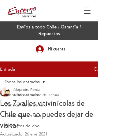
Envíos a todo Chile / Garantía /
Repuestos
Mi cuenta
Entrada
Todas las entradas
Alejandro Pavéz
Todas las entradas
18 feb 2019
3 min de lectura
Los 7 valles vitivinícolas de
Conocimiento de vino
Chile que no puedes dejar de
Tendencias en vino
visitar
Productos de vino
Actualizado:
26 ene 2021