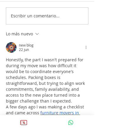
Escribir un comentario...
Protocolo de Servicio de una
Espumantes: Todo 
Botella de Vino en
debes saber
Restaurante
Lo más nuevo
new blog
22 jun
Honestly, the part I wasn't prepared for 
during my move was how difficult it 
would be to coordinate everyone's 
schedules. Packing boxes is 
straightforward, but trying to align work 
commitments, family availability, and 
access to the new place turned into a 
bigger challenge than I expected.
A few days ago I was making a checklist 
and came across 
furniture movers in 
Jeddah
 while reading different 
discussions about move planning. It 
made me realize that many moving 