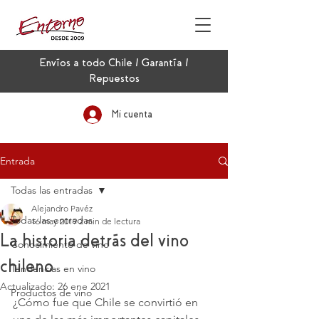
Envíos a todo Chile / Garantía /
Repuestos
Mi cuenta
Entrada
Todas las entradas
Alejandro Pavéz
Todas las entradas
16 may 2019
2 min de lectura
La historia detrás del vino
Conocimiento de vino
chileno
Tendencias en vino
Actualizado:
26 ene 2021
Productos de vino
¿Cómo fue que Chile se convirtió en 