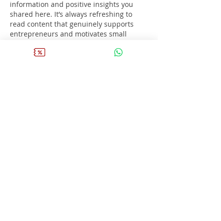
information and positive insights you 
shared here. It’s always refreshing to 
read content that genuinely supports 
entrepreneurs and motivates small 
business owners to explore new 
opportunities for growth. Your post does 
a great job of creating awareness and 
encouraging people to stay focused on 
achieving their business goals.
One opportunity that many 
entrepreneurs should definitely look into 
is the 
venmo small business grant
. It 
has become a…
Mostrar más
Me gusta
Reaccionar
Chanchal Rani
14 abr
This is precisely the kind of content I 
actively look for. No unnecessary fluff, no 