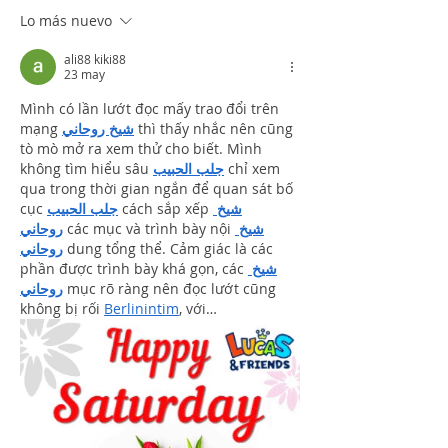
Restaurante
Lo más nuevo
ali88 kiki88
23 may
Mình có lần lướt đọc mấy trao đổi trên 
mạng 
شيخ روحاني
 thì thấy nhắc nên cũng 
tò mò mở ra xem thử cho biết. Mình 
không tìm hiểu sâu 
جلب الحبيب
 chỉ xem 
qua trong thời gian ngắn để quan sát bố 
cục 
جلب الحبيب
 cách sắp xếp 
شيخ 
روحاني
 các mục và trình bày nội 
شيخ 
روحاني
 dung tổng thể. Cảm giác là các 
phần được trình bày khá gọn, các 
شيخ 
روحاني
 mục rõ ràng nên đọc lướt cũng 
không bị rối 
Berlinintim
, với…