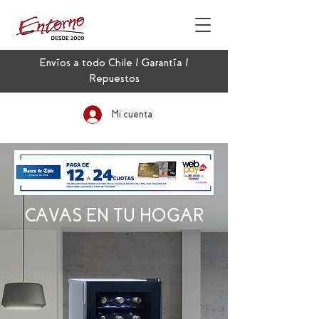
Envíos a todo Chile / Garantía /
Repuestos
Mi cuenta
CAVAS EN TU HOGAR