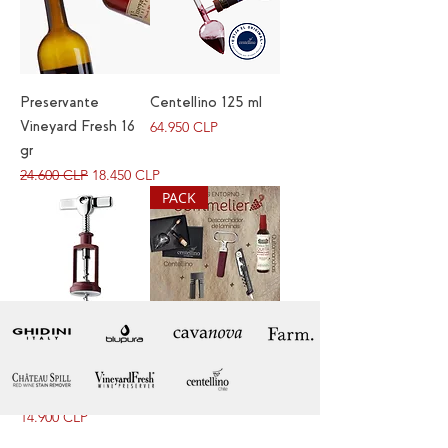
Preservante
Centellino 125 ml
Precio
Vineyard Fresh 16
64.950 CLP
gr
Precio
Precio de oferta
24.600 CLP
18.450 CLP
PACK
DESCORCHADOR
Pack Sommelier
Precio
Precio de oferta
ARTICULADO
95.150 CLP
71.363 CLP
GHIDINI
Precio
14.900 CLP