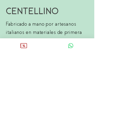
CENTELLINO
Fabricado a mano por artesanos
italianos en materiales de primera
calidad, la calidad del vidrio y su
diseño logran la más alta eficiencia
en la aireación instantánea del vino,
reemplazando la espera de más de
una hora que se requiere en un
decantador convencional para lograr
el mismo resultado.
COMPRAR