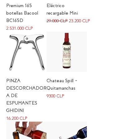
Premium 165
Eléctrico
botellas Bacool
recargable Mini
Precio
Precio de oferta
BC165D
29.000 CLP
23.200 CLP
Precio
2.531.000 CLP
PINZA
Chateau Spill –
DESCORCHADOR
Quitamanchas
Precio
A DE
9300 CLP
ESPUMANTES
GHIDINI
Precio
16.200 CLP