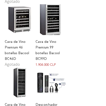
Agotado
Cava de Vino
Cava de Vino
Premium 46
Premium 99
botellas Bacool
botellas Bacool
BC46D
BC99D
Agotado
Precio
1.904.000 CLP
Cava de Vino
Descorchador