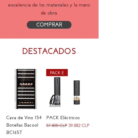
excelencia de los materiales y la mano
de obra.
COMPRAR
DESTACADOS
PACK E
Cava de Vino 154
PACK Eléctricos
Precio
Precio de oferta
Botellas Bacool
57.800 CLP
39.882 CLP
BC165T