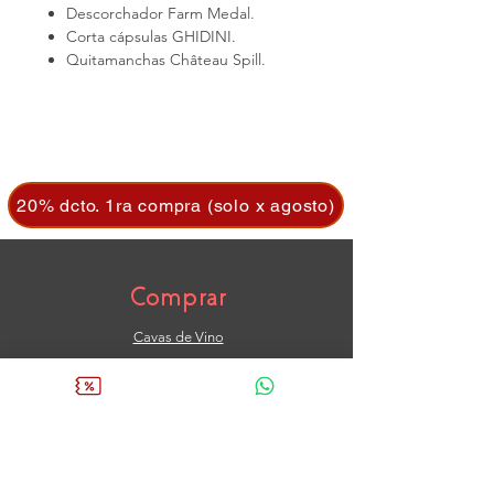
Descorchador Farm Medal.
Corta cápsulas GHIDINI.
Quitamanchas Château Spill.
20% dcto. 1ra compra (solo x agosto)
Comprar
Cavas de Vino
Aireadores
Mantenedores
Dispensadores
Preservantes
Quitamanchas