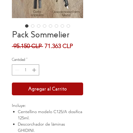
Pack Sommelier
Precio
Precio
 95.150 CLP 
71.363 CLP
de
oferta
Cantidad
*
Agregar al Carrito
Incluye:
Centellino modelo C125/A dosifica
125ml.
Descorchador de láminas
GHIDINI.