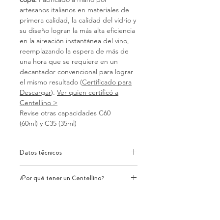
artesanos italianos en materiales de
primera calidad, la calidad del vidrio y
su diseño logran la más alta eficiencia
en la aireación instantánea del vino,
reemplazando la espera de más de
una hora que se requiere en un
decantador convencional para lograr
el mismo resultado (
Certificado para
Descargar
).
Ver quien certificó a
Centellino >
Revise otras capacidades C60
(60ml) y C35 (35ml)
Datos técnicos
DESCRIPCIÓN
¿Por qué tener un Centellino?
Para Vinos
Provee la cantidad perfecta para
EL GRUPO MATURA (GRUPPO MATURA
degustar, el modelo C125/A dosifica
www.matura.net), fundado en 1997 en un
125ml.
movimiento inspirado en Alberto Antonini y
Decanta y abre el vino delicadamente