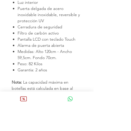
Luz interior
Puerta delgada de acero
inoxidable inoxidable, reversible y
protección UV
Cerradura de seguridad
Filtro de carbón activo
Pantalla LCD con teclado Touch
Alarma de puerta abierta
Medidas: Alto 120cm - Ancho
59,5cm. Fondo 70cm.
Peso: 82 Kilos
Garantía: 2 años
Nota:
La capacidad máxima en
botellas está calculada en base al
ancho de una botella tipo burdeos
clásica (76,2 mm Diámetro).
La marca
BACOOL,
propiedad de
"
Entorno al vino"
, empresa con mas
de 14 años de experiencia en la