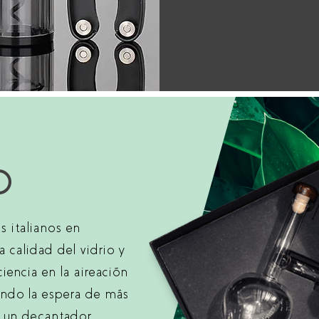
O
 italianos en
a calidad del vidrio y
ciencia en la aireación
ando la espera de más
n un decantador