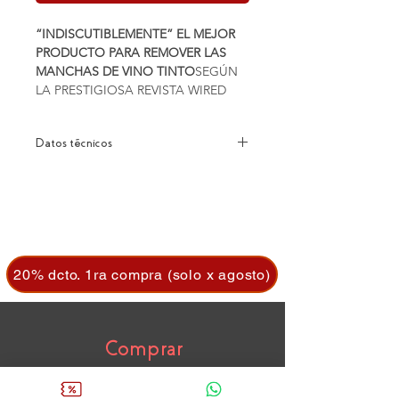
“INDISCUTIBLEMENTE” EL MEJOR
PRODUCTO PARA REMOVER LAS
MANCHAS DE VINO TINTO
SEGÚN
LA PRESTIGIOSA REVISTA WIRED
Datos técnicos
“Es raro ver resultados inequívocos, pero fue
indiscutible en mis pruebas. No importa cuál
sea el tipo de tela en el que has derramado
o cuánto tiempo la mancha ha estado allí,
Chateau Spill es el mejor limpiando”
Josh Valcarcel/WIRED MAGAZINE
20% dcto. 1ra compra (solo x agosto)
Su exclusiva formula ESR® también hace
maravillas en gran variedad de manchas
domésticas- tales como frutos rojos,
maquillaje y otras manchas menos
Comprar
agradables.
Cavas de Vino
A diferencia de la sal, soda u otros
productos especializados inferiores, la