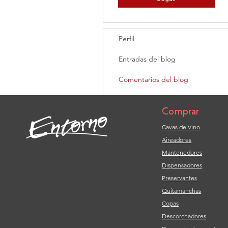
Perfil
Entradas del blog
Comentarios del blog
Likes del blog
Comprar
Cavas de Vino
Aireadores
Mantenedores
Dispensadores
Preservantes
Quitamanchas
Copas
Descorchadores