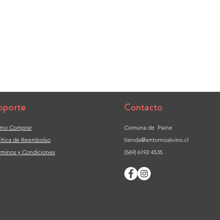
oporte
Contacto
mo Comprar
Comuna de Paine
lítica de Reembolso
tienda@entornoalvino.cl
rminos y Condiciones
(569) 6192 4535