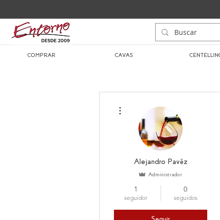
COMPRAR
CAVAS
CENTELLIN
Más acciones
Alejandro Pavéz
Administrador
1
0
seguidor
seguidos
Seguir