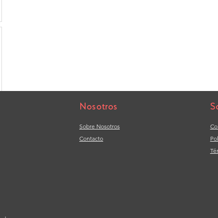
Nosotros
S
Sobre Nosotros
Co
Contacto
Po
Té