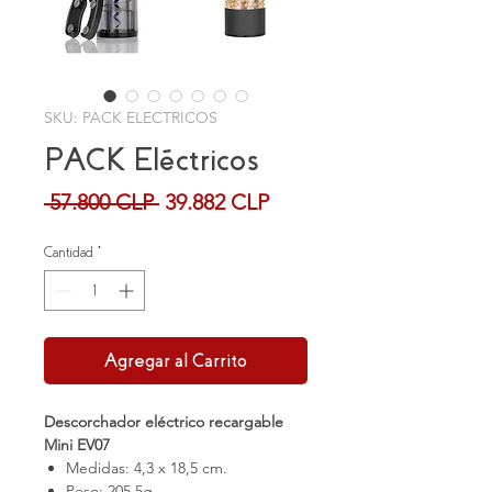
SKU: PACK ELECTRICOS
PACK Eléctricos
Precio
Precio
 57.800 CLP 
39.882 CLP
de
oferta
Cantidad
*
Agregar al Carrito
Descorchador eléctrico recargable
Mini EV07
Medidas: 4,3 x 18,5 cm.
Peso: 205,5g