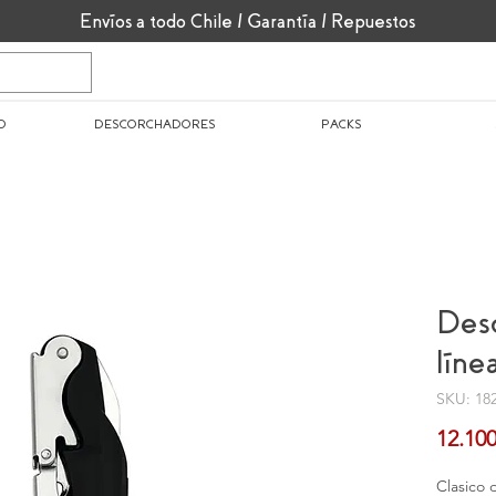
Envíos a todo Chile / Garantía / Repuestos
O
DESCORCHADORES
PACKS
Desc
líne
SKU: 18
12.10
Clasico