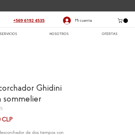
+569 6192 4535
Mi cuenta
SERVICIOS
NOSOTROS
OFERTAS
orchador Ghidini
a sommelier
25
Precio
0 CLP
 descorchador de dos tiempos con