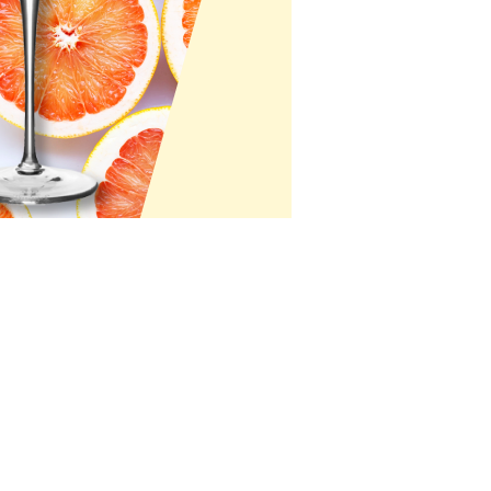
 4595
l