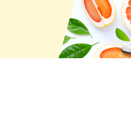
Camino Padre Hurtado
OMOS
Paine - RM
NTORNO
tienda@entornoalvino.c
+569 6192 4535