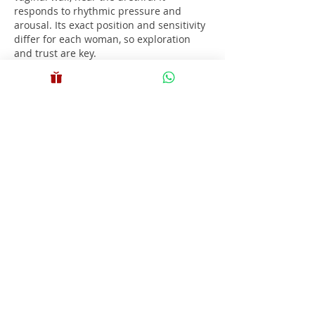
responds to rhythmic pressure and 
arousal. Its exact position and sensitivity 
differ for each woman, so exploration 
and trust are key.
Me gusta
Reaccionar
unknownytube
24 feb 2025
Click here
 provide members with 
discounts on over-the-counter 
medications, vitamins, and health 
essentials, promoting better health 
management and cost-effective wellness 
solutions. 
kaiserotcbenefits.com
 - 
more 
details here
Click here
 help you find recent death 
notices, providing information about 
funeral services, memorials, and tributes 
for loved ones in your area. 