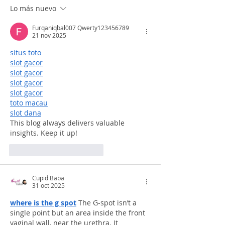
laboratorio
Lo más nuevo
Furqaniqbal007 Qwerty123456789
21 nov 2025
situs toto
slot gacor
slot gacor
slot gacor
slot gacor
toto macau
slot dana
This blog always delivers valuable 
insights. Keep it up!
Me gusta
Reaccionar
Cupid Baba
31 oct 2025
where is the g spot
 The G-spot isn’t a 
single point but an area inside the front 
vaginal wall, near the urethra. It 