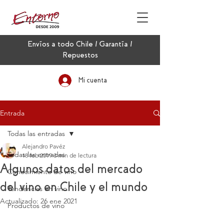
Envíos a todo Chile / Garantía /
Repuestos
Mi cuenta
Entrada
Todas las entradas
Alejandro Pavéz
Todas las entradas
18 feb 2019
3 min de lectura
Algunos datos del mercado
Conocimiento de vino
del vino en Chile y el mundo
Tendencias en vino
Actualizado:
26 ene 2021
Productos de vino