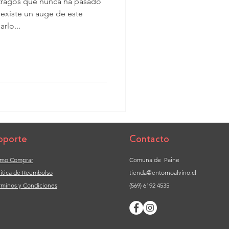
 tragos que nunca ha pasado
 existe un auge de este
rlo...
oporte
Contacto
mo Comprar
Comuna de Paine
lítica de Reembolso
tienda@entornoalvino.cl
rminos y Condiciones
(569) 6192 4535