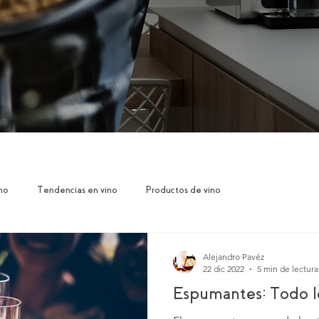
no
Tendencias en vino
Productos de vino
Alejandro Pavéz
22 dic 2022
5 min de lectura
Espumantes: Todo l