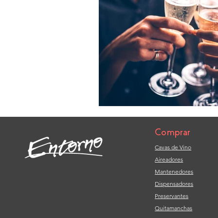
Comprar
Cavas de Vino
Aireadores
Mantenedores
Dispensadores
Preservantes
Quitamanchas