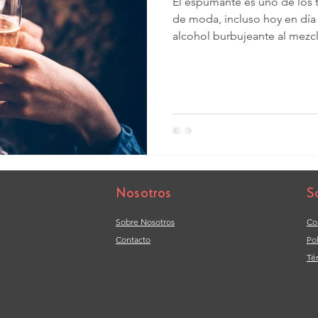
El espumante es uno de los
de moda, incluso hoy en día
alcohol burbujeante al mezcla
Nosotros
S
Sobre Nosotros
Co
Contacto
Po
Té