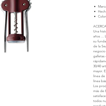
Marc
Hecho
Colo
ACERCA 
Una his
años ..
su funda
de la Se
negocio 
galletas
rápidam
30/40 ar
mayor. E
línea de
línea bá
Los prod
más de 8
satisface
todos nu
producto