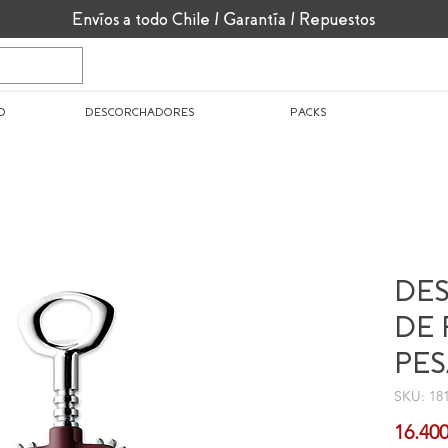
Envíos a todo Chile / Garantía / Repuestos
O
DESCORCHADORES
PACKS
DE
DE 
PES
SKU: 18
16.40