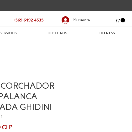
+569 6192 4535
Mi cuenta
SERVICIOS
NOSOTROS
OFERTAS
SCORCHADOR
PALANCA
ADA GHIDINI
11
Precio
0 CLP