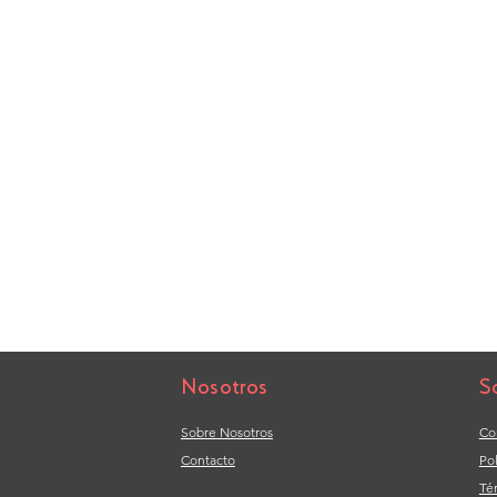
Nosotros
S
Sobre Nosotros
Co
Contacto
Po
Té