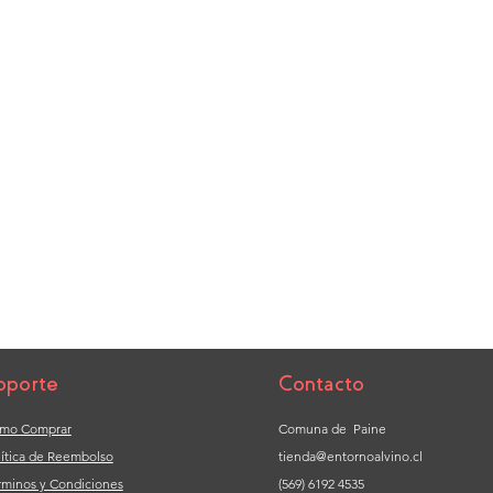
oporte
Contacto
mo Comprar
Comuna de Paine
lítica de Reembolso
tienda@entornoalvino.cl
rminos y Condiciones
(569) 6192 4535