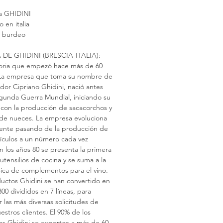
a GHIDINI
 en italia
r burdeo
DE GHIDINI (BRESCIA-ITALIA):
toria que empezó hace más de 60
. La empresa que toma su nombre de
dor Cipriano Ghidini, nació antes
gunda Guerra Mundial, iniciando su
con la producción de sacacorchos y
 de nueces. La empresa evoluciona
ente pasando de la producción de
tículos a un número cada vez
n los años 80 se presenta la primera
 utensilios de cocina y se suma a la
sica de complementos para el vino.
uctos Ghidini se han convertido en
00 divididos en 7 líneas, para
r las más diversas solicitudes de
estros clientes. El 90% de los
s Ghidini se exportan a más de 60