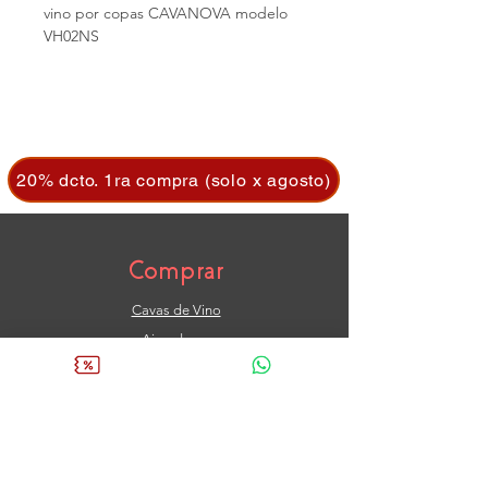
vino por copas CAVANOVA modelo
VH02NS
20% dcto. 1ra compra (solo x agosto)
Comprar
Cavas de Vino
Aireadores
Mantenedores
Dispensadores
Preservantes
Quitamanchas
Copas