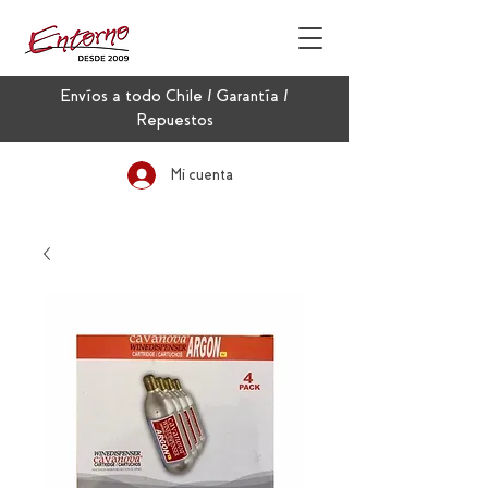
Envíos a todo Chile / Garantía /
Repuestos
Mi cuenta