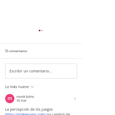
12 comentarios
FIESTA DE LA V
Escribir un comentario...
Protocolo de Servicio de una
Botella de Vino en
Restaurante
Lo más nuevo
monik kolins
30 mar
La percepción de los juegos 
https://stakespain.com/
 no cambió de 