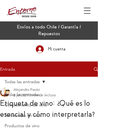
Envíos a todo Chile / Garantía /
Repuestos
Mi cuenta
Entrada
Todas las entradas
Alejandro Pavéz
Todas las entradas
2 jul 2021
3 min de lectura
Etiqueta de vino: ¿Qué es lo
Conocimiento de vino
esencial y cómo interpretarla?
Tendencias en vino
Productos de vino